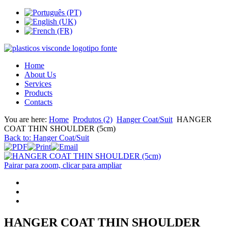
Home
About Us
Services
Products
Contacts
You are here:
Home
Produtos (2)
Hanger Coat/Suit
HANGER
COAT THIN SHOULDER (5cm)
Back to: Hanger Coat/Suit
Pairar para zoom, clicar para ampliar
HANGER COAT THIN SHOULDER