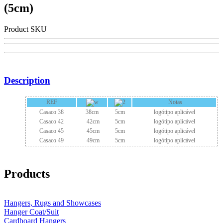
(5cm)
Product SKU
Description
REF
Notas
Casaco 38
38cm
5cm
logótipo aplicável
Casaco 42
42cm
5cm
logótipo aplicável
Casaco 45
45cm
5cm
logótipo aplicável
Casaco 49
49cm
5cm
logótipo aplicável
Products
Hangers, Rugs and Showcases
Hanger Coat/Suit
Cardboard Hangers