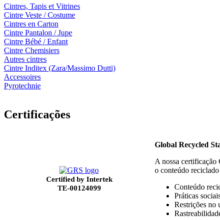
Cintres, Tapis et Vitrines
Cintre Veste / Costume
Cintres en Carton
Cintre Pantalon / Jupe
Cintre Bébé / Enfant
Cintre Chemisiers
Autres cintres
Cintre Inditex (Zara/Massimo Dutti)
Accessoires
Pyrotechnie
Certificações
Global Recycled S
A nossa certificação
o conteúdo reciclado
Certified by Intertek
Conteúdo recic
TE-00124099
Práticas socia
Restrições no 
Rastreabilidad