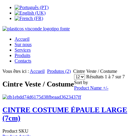
Accueil
Sur nous
Services
Produits
Contacts
Vous êtes ici :
Accueil
Produtos (2)
Cintre Veste / Costume
Résultats 1 à 7 sur 7
Sort by
Cintre Veste / Costume
Product Name +/-
CINTRE COSTUME ÉPAULE LARGE
(7cm)
Product SKU