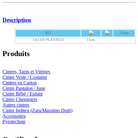
Description
REF
Notas
SACOS PLÁSTICO
11cm
Produits
Cintres, Tapis et Vitrines
Cintre Veste / Costume
Cintres en Carton
Cintre Pantalon / Jupe
Cintre Bébé / Enfant
Cintre Chemisiers
Autres cintres
Cintre Inditex (Zara/Massimo Dutti)
Accessoires
Pyrotechnie